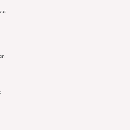
kus
an
k
,