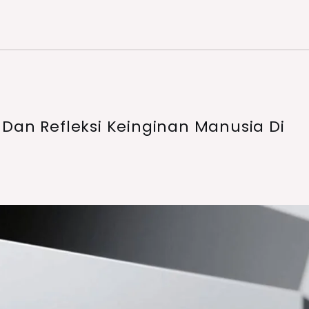
 Dan Refleksi Keinginan Manusia Di