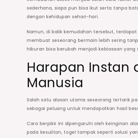
sederhana, siapa pun bisa ikut serta tanpa ba
dengan kehidupan sehari-hari.
Namun, di balik kemudahan tersebut, terdapat
membuat seseorang bermain lebih sering tan
hiburan bisa berubah menjadi kebiasaan yang su
Harapan Instan 
Manusia
Salah satu alasan utama seseorang tertarik pa
sebagai peluang untuk mendapatkan hasil bes
Cara berpikir ini dipengaruhi oleh keinginan a
pada kesulitan, togel tampak seperti solusi y