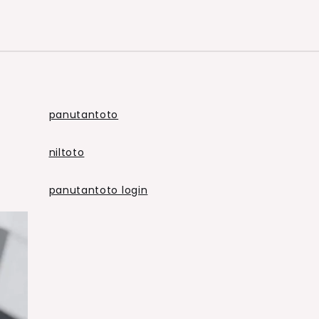
panutantoto
niltoto
panutantoto login