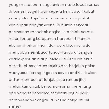
yang mencoba mengalahkan nasib lewat rumus
di ponsel, togel hadir seperti hembusan kabut
yang pelan tapi terus-menerus menyentuh
kehidupan banyak orang. Ia bukan sekadar
permainan menebak angka; ia adalah cermin
halus tentang kerapuhan harapan, tekanan
ekonomi sehari-hari, dan cara kita manusia
mencoba membaca tanda-tanda di tengah
ketidakpastian hidup. Melalui tulisan reflektif
naratif ini, saya mengajak Anda berjalan pelan
menyusuri lorong ingatan saya sendiri — bukan
untuk memberi petunjuk atau rumus jitu,
melainkan untuk bersama-sama merenung:
apa yang sebenarnya tersembunyi di balik
hembus kabut angka itu ketika senja mulai
turun?