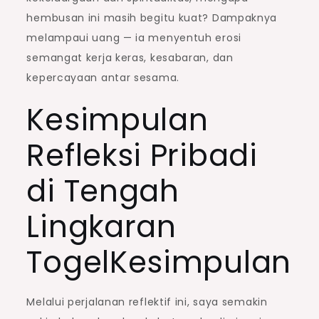
hembusan ini masih begitu kuat? Dampaknya
melampaui uang — ia menyentuh erosi
semangat kerja keras, kesabaran, dan
kepercayaan antar sesama.
Kesimpulan
Refleksi Pribadi
di Tengah
Lingkaran
TogelKesimpulan
Melalui perjalanan reflektif ini, saya semakin