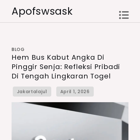
Skip
Apofswsask
to
content
BLOG
Hem Bus Kabut Angka Di
Pinggir Senja: Refleksi Pribadi
Di Tengah Lingkaran Togel