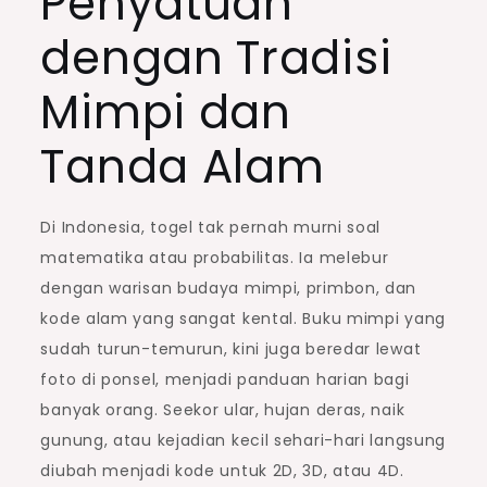
Penyatuan
dengan Tradisi
Mimpi dan
Tanda Alam
Di Indonesia, togel tak pernah murni soal
matematika atau probabilitas. Ia melebur
dengan warisan budaya mimpi, primbon, dan
kode alam yang sangat kental. Buku mimpi yang
sudah turun-temurun, kini juga beredar lewat
foto di ponsel, menjadi panduan harian bagi
banyak orang. Seekor ular, hujan deras, naik
gunung, atau kejadian kecil sehari-hari langsung
diubah menjadi kode untuk 2D, 3D, atau 4D.