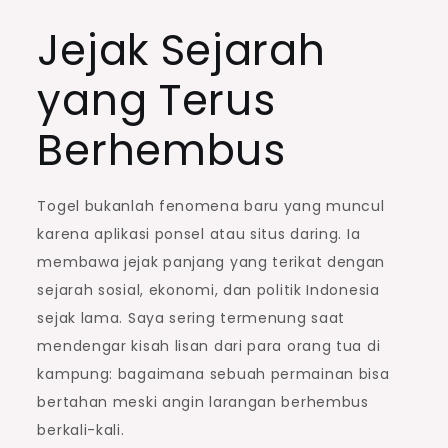
Jejak Sejarah
yang Terus
Berhembus
Togel bukanlah fenomena baru yang muncul
karena aplikasi ponsel atau situs daring. Ia
membawa jejak panjang yang terikat dengan
sejarah sosial, ekonomi, dan politik Indonesia
sejak lama. Saya sering termenung saat
mendengar kisah lisan dari para orang tua di
kampung: bagaimana sebuah permainan bisa
bertahan meski angin larangan berhembus
berkali-kali.