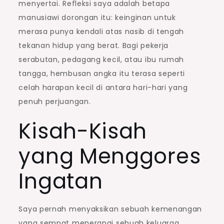
menyertai. Refleksi saya adalah betapa
manusiawi dorongan itu: keinginan untuk
merasa punya kendali atas nasib di tengah
tekanan hidup yang berat. Bagi pekerja
serabutan, pedagang kecil, atau ibu rumah
tangga, hembusan angka itu terasa seperti
celah harapan kecil di antara hari-hari yang
penuh perjuangan.
Kisah-Kisah
yang Menggores
Ingatan
Saya pernah menyaksikan sebuah kemenangan
yang sempat menerangi sebuah keluarga