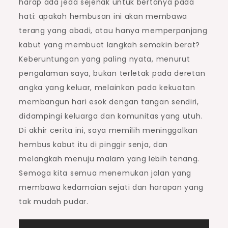
harap ada jeda sejenak untuk bertanya pada
hati: apakah hembusan ini akan membawa
terang yang abadi, atau hanya memperpanjang
kabut yang membuat langkah semakin berat?
Keberuntungan yang paling nyata, menurut
pengalaman saya, bukan terletak pada deretan
angka yang keluar, melainkan pada kekuatan
membangun hari esok dengan tangan sendiri,
didampingi keluarga dan komunitas yang utuh.
Di akhir cerita ini, saya memilih meninggalkan
hembus kabut itu di pinggir senja, dan
melangkah menuju malam yang lebih tenang.
Semoga kita semua menemukan jalan yang
membawa kedamaian sejati dan harapan yang
tak mudah pudar.