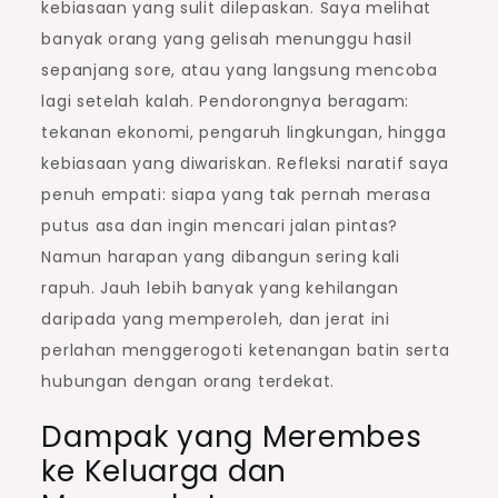
kebiasaan yang sulit dilepaskan. Saya melihat
banyak orang yang gelisah menunggu hasil
sepanjang sore, atau yang langsung mencoba
lagi setelah kalah. Pendorongnya beragam:
tekanan ekonomi, pengaruh lingkungan, hingga
kebiasaan yang diwariskan. Refleksi naratif saya
penuh empati: siapa yang tak pernah merasa
putus asa dan ingin mencari jalan pintas?
Namun harapan yang dibangun sering kali
rapuh. Jauh lebih banyak yang kehilangan
daripada yang memperoleh, dan jerat ini
perlahan menggerogoti ketenangan batin serta
hubungan dengan orang terdekat.
Dampak yang Merembes
ke Keluarga dan