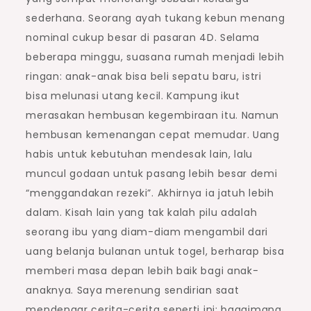
sederhana. Seorang ayah tukang kebun menang
nominal cukup besar di pasaran 4D. Selama
beberapa minggu, suasana rumah menjadi lebih
ringan: anak-anak bisa beli sepatu baru, istri
bisa melunasi utang kecil. Kampung ikut
merasakan hembusan kegembiraan itu. Namun
hembusan kemenangan cepat memudar. Uang
habis untuk kebutuhan mendesak lain, lalu
muncul godaan untuk pasang lebih besar demi
“menggandakan rezeki”. Akhirnya ia jatuh lebih
dalam. Kisah lain yang tak kalah pilu adalah
seorang ibu yang diam-diam mengambil dari
uang belanja bulanan untuk togel, berharap bisa
memberi masa depan lebih baik bagi anak-
anaknya. Saya merenung sendirian saat
mendengar cerita-cerita seperti ini: bagaimana