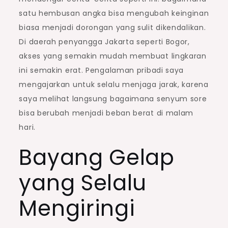
satu hembusan angka bisa mengubah keinginan
biasa menjadi dorongan yang sulit dikendalikan.
Di daerah penyangga Jakarta seperti Bogor,
akses yang semakin mudah membuat lingkaran
ini semakin erat. Pengalaman pribadi saya
mengajarkan untuk selalu menjaga jarak, karena
saya melihat langsung bagaimana senyum sore
bisa berubah menjadi beban berat di malam
hari.
Bayang Gelap
yang Selalu
Mengiringi