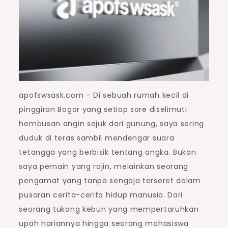
apofswsask.com – Di sebuah rumah kecil di
pinggiran Bogor yang setiap sore diselimuti
hembusan angin sejuk dari gunung, saya sering
duduk di teras sambil mendengar suara
tetangga yang berbisik tentang angka. Bukan
saya pemain yang rajin, melainkan seorang
pengamat yang tanpa sengaja terseret dalam
pusaran cerita-cerita hidup manusia. Dari
seorang tukang kebun yang mempertaruhkan
upah hariannya hingga seorang mahasiswa